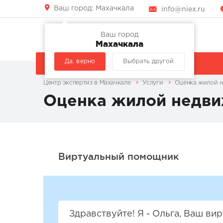
Ваш город:
Махачкала
info@niex.ru
Ваш город
Махачкала
Да, верно
Выбрать другой
КОМПАНИЯ
УСЛУГИ
Центр экспертиз в Махачкале
Услуги
Оценка жилой 
Оценка жилой недв
Здравствуйте! Я - Ольга, Ваш в