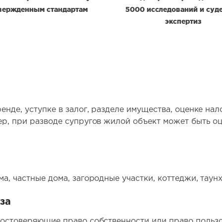
вержденным стандартам
5000 исследований и суд
экспертиз
енде, уступке в залог, разделе имущества, оценке нал
ер, при разводе супругов жилой объект может быть оц
ма, частные дома, загородные участки, коттеджи, тау
за
достоверяющие право собственности или право пользо